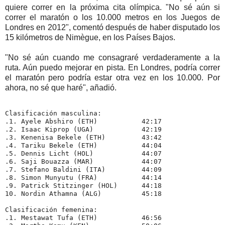
quiere correr en la próxima cita olímpica. "No sé aún si
correr el maratón o los 10.000 metros en los Juegos de
Londres en 2012", comentó después de haber disputado los
15 kilómetros de Nimègue, en los Países Bajos.
"No sé aún cuando me consagraré verdaderamente a la
ruta. Aún puedo mejorar en pista. En Londres, podría correr
el maratón pero podría estar otra vez en los 10.000. Por
ahora, no sé que haré", añadió.
Clasificación masculina:
.1. Ayele Abshiro (ETH)           42:17
.2. Isaac Kiprop (UGA)            42:19
.3. Kenenisa Bekele (ETH)         43:42
.4. Tariku Bekele (ETH)           44:04
.5. Dennis Licht (HOL)            44:07
.6. Saji Bouazza (MAR)            44:07
.7. Stefano Baldini (ITA)         44:09
.8. Simon Munyutu (FRA)           44:14
.9. Patrick Stitzinger (HOL)      44:18
10. Nordin Athamna (ALG)          45:18
Clasificación femenina:
.1. Mestawat Tufa (ETH)           46:56