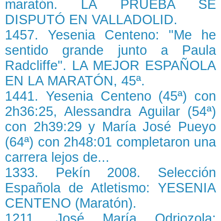
maratón. LA PRUEBA SE
DISPUTÓ EN VALLADOLID.
1457. Yesenia Centeno: "Me he
sentido grande junto a Paula
Radcliffe". LA MEJOR ESPAÑOLA
EN LA MARATÓN, 45ª.
1441. Yesenia Centeno (45ª) con
2h36:25, Alessandra Aguilar (54ª)
con 2h39:29 y María José Pueyo
(64ª) con 2h48:01 completaron una
carrera lejos de...
1333. Pekín 2008. Selección
Española de Atletismo: YESENIA
CENTENO (Maratón).
1211. José María Odriozola: