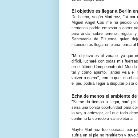
El objetivo es llegar a Berlín e
De hecho, según Martínez, "si por 
Miguel Ángel Cos me ha pedido un 
semanas podría empezar a correr ya
para andar sobre terreno irregular y
Santovenia de Pisuerga, quien dej
intención es llegar en plena forma al
"Mi objetivo es el verano, ya que e
difícil, lucharé con todas mis fuerzas
en el último Campeonato del Mundo 
tal y como apuntó, "antes veía el 
volver a correr", con lo que, en el c
el pie, podría llegar a disputar pista c
Echa de menos el ambiente de 
"Si me da tiempo a llegar, haré pis
sería una bonita oportunidad para con
lo voy a arriesgar, así que todo d
confirmó la corredora vallisoletana.
Mayte Martínez fue operada, por pr
sufría en el pie no remitieron y tuvo