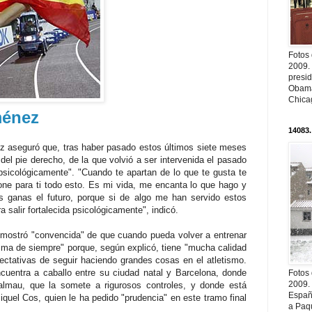
Fotos
2009.
presi
Obama
Chica
ménez
14083.
ez aseguró que, tras haber pasado estos últimos siete meses
r del pie derecho, de la que volvió a ser intervenida el pasado
 psicológicamente". "Cuando te apartan de lo que te gusta te
ne para ti todo esto. Es mi vida, me encanta lo que hago y
 ganas el futuro, porque si de algo me han servido estos
 salir fortalecida psicológicamente", indicó.
 mostró "convencida" de que cuando pueda volver a entrenar
misma de siempre" porque, según explicó, tiene "mucha calidad
ectativas de seguir haciendo grandes cosas en el atletismo.
ncuentra a caballo entre su ciudad natal y Barcelona, donde
Fotos
2009.
almau, que la somete a rigurosos controles, y donde está
Españ
Miquel Cos, quien le ha pedido "prudencia" en este tramo final
a Paqu