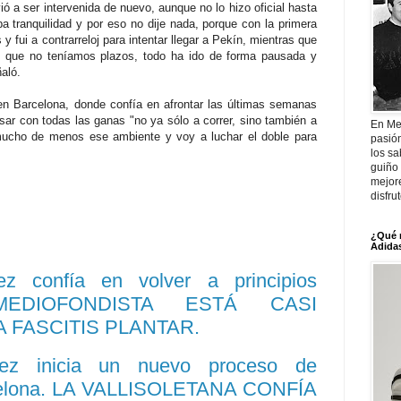
ió a ser intervenida de nuevo, aunque no lo hizo oficial hasta
 tranquilidad y por eso no dije nada, porque con la primera
fui a contrarreloj para intentar llegar a Pekín, mientras que
o que no teníamos plazos, todo ha ido de forma pausada y
aló.
 en Barcelona, donde confía en afrontar las últimas semanas
sar con todas las ganas "no ya sólo a correr, sino también a
En Me
mucho de menos ese ambiente y voy a luchar el doble para
pasió
los sa
guiño 
mejor
disfru
¿Qué 
Adidas
ez confía en volver a principios
MEDIOFONDISTA ESTÁ CASI
 FASCITIS PLANTAR.
nez inicia un nuevo proceso de
rcelona. LA VALLISOLETANA CONFÍA