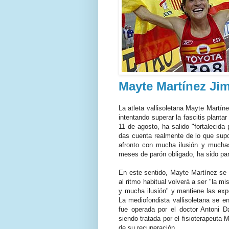
Mayte Martínez Ji
La atleta vallisoletana Mayte Martín
intentando superar la fascitis planta
11 de agosto, ha salido "fortalecida
das cuenta realmente de lo que supo
afronto con mucha ilusión y muchas
meses de parón obligado, ha sido para
En este sentido, Mayte Martínez se
al ritmo habitual volverá a ser "la 
y mucha ilusión" y mantiene las exp
La mediofondista vallisoletana se e
fue operada por el doctor Antoni D
siendo tratada por el fisioterapeuta 
de su recuperación.