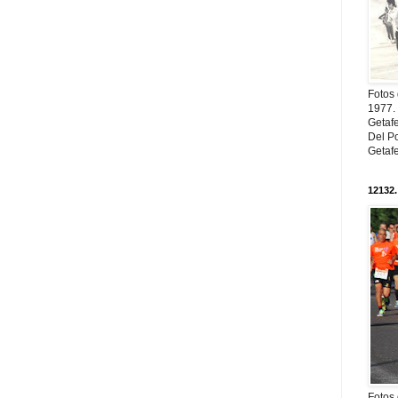
Fotos
1977. 
Getaf
Del Po
Getaf
12132.
Fotos