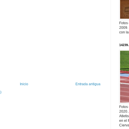
Fotos
2009. 
con l
14239.
Inicio
Entrada antigua
)
Fotos
2020.
Atleti
en el 
Cierva