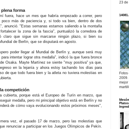
23 de
n plena forma
14081.
mí fuera, hace un mes que habría empezado a correr, pero
poco más de paciencia y, si todo va bien, dentro de dos
", anunció. "Estas semanas estamos saliendo a la montaña
 fortalecer la zona de la fascia", puntualizó la corredora de
ó claro que sigue sin marcarse ningún plazo, si bien su
 Mundial de Berlín, que se disputará en agosto.
spero poder llegar al Mundial de Berlín y, aunque será muy
 para intentar lograr otra medalla", indicó la que fuera bronce
de Osaka. Mayte Martínez se siente "muy positiva" ya que,
regreso en la lejanía y ahora estoy tachando los días para
aso de que todo fuera bien y la atleta no tuviera molestias en
Fotos
ubierta.
2009.
mejor
martil
la competición
ta cubierta, porque está el Europeo de Turín en marzo, que
Mesón 
seguir medalla, pero mi principal objetivo está en Berlín y no
Platos
ependerá de cómo vaya evolucionando estos próximos meses",
Ingred
imera vez, el pasado 17 de marzo, pero las molestias que
 que renunciar a participar en los Juegos Olímpicos de Pekín.