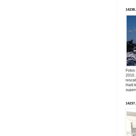
14238.
Fotos
2010. 
resca
Haití
superv
14237.